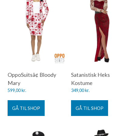
OppoSuitsâ¢ Bloody
Satanistisk Heks
Mary
Kostume
599,00
kr.
349,00
kr.
GÅ TIL SHOP
GÅ TIL SHOP