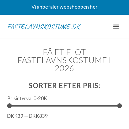
Vi anbefaler webshoppen her
FASTELAVNSKOSTUME.DK
FÅ ET FLOT
FASTELAVNSKOSTUME I
2026
SORTER EFTER PRIS:
Prisinterval 0-20K
DKK
39
—
DKK
839