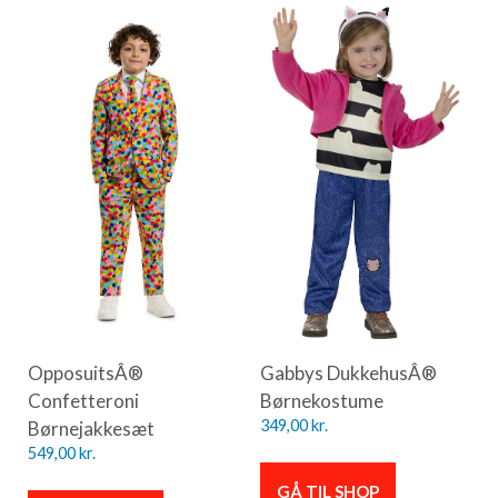
OpposuitsÂ®
Gabbys DukkehusÂ®
Confetteroni
Børnekostume
Børnejakkesæt
349,00
kr.
549,00
kr.
GÅ TIL SHOP