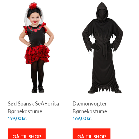
Sød Spansk SeÃ±orita
Dæmonvogter
Børnekostume
Børnekostume
199,00
kr.
169,00
kr.
GÅ TIL SHOP
GÅ TIL SHOP