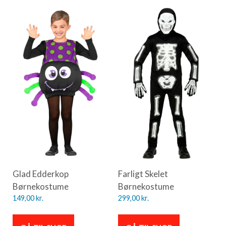
Glad Edderkop
Farligt Skelet
Børnekostume
Børnekostume
149,00
kr.
299,00
kr.