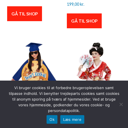
199,00
kr.
GÅ TIL SHOP
GÅ TIL SHOP
Vi bruger cookies til at forbedre brugeroplevelsen samt
tilpasse indhold. Vi benytter trejdeparts cookies samt cookies
til anonym sporing på tværs af hjemmesider. Ved at bruge
vores hjemmeside, godkender du vores cookie- og
persondatapolitik.
Ok
Læs mere