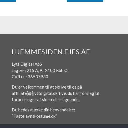
HJEMMESIDEN EJES AF
Lytt Digital ApS
Jagtvej 215 A, 9. 2100 Kbh Ø
CVR nr.: 36537930
Du er velkommen til at skrive til os på
affiliate[@]lyttdigital.dk, hvis du har forslag til
forbedringer af siden eller lignende.
Du bedes mærke din henvendelse:
“Fastelavnskostume.dk”