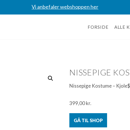
Vi anbefaler webshoppen her
FORSIDE
ALLE 
NISSEPIGE KO
Nissepige Kostume – Kjol
399,00
kr.
GÅ TIL SHOP