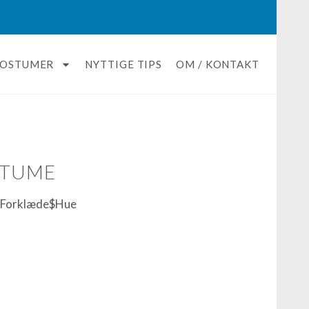
KOSTUMER
NYTTIGE TIPS
OM / KONTAKT
STUME
e$Forklæde$Hue