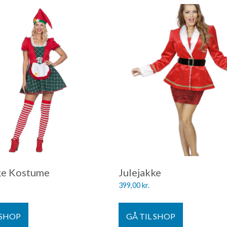
ge Kostume
Julejakke
399,00
kr.
 SHOP
GÅ TIL SHOP