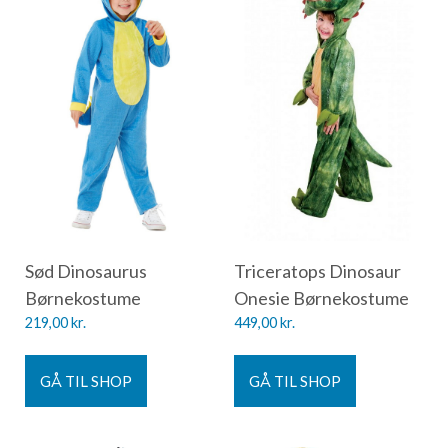
Sød Dinosaurus
Triceratops Dinosaur
Børnekostume
Onesie Børnekostume
219,00
kr.
449,00
kr.
GÅ TIL SHOP
GÅ TIL SHOP