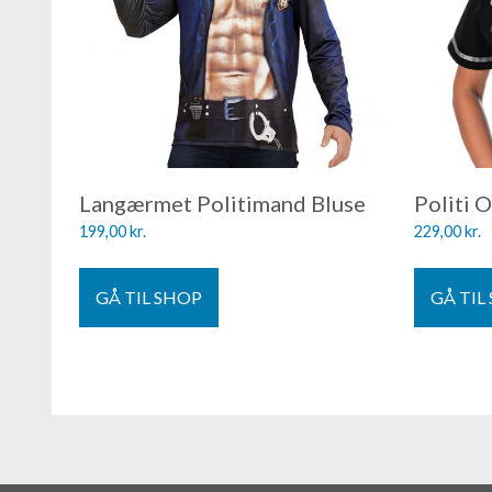
Langærmet Politimand Bluse
Politi 
199,00
kr.
229,00
kr.
GÅ TIL SHOP
GÅ TIL