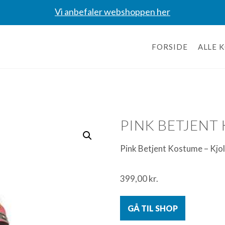
Vi anbefaler webshoppen her
FORSIDE
ALLE 
PINK BETJENT
Pink Betjent Kostume – Kjo
399,00
kr.
GÅ TIL SHOP