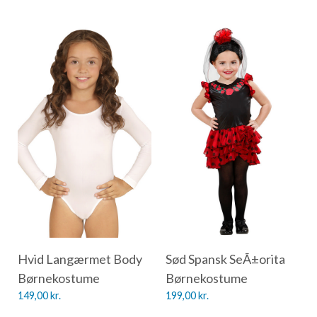
Hvid Langærmet Body
Sød Spansk SeÃ±orita
Børnekostume
Børnekostume
149,00
kr.
199,00
kr.