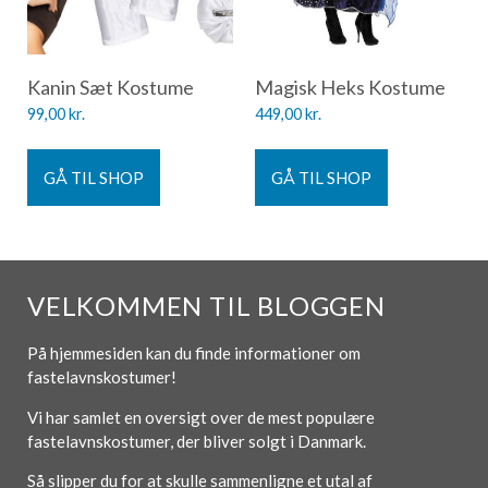
Kanin Sæt Kostume
Magisk Heks Kostume
99,00
kr.
449,00
kr.
GÅ TIL SHOP
GÅ TIL SHOP
VELKOMMEN TIL BLOGGEN
På hjemmesiden kan du finde informationer om
fastelavnskostumer!
Vi har samlet en oversigt over de mest populære
fastelavnskostumer, der bliver solgt i Danmark.
Så slipper du for at skulle sammenligne et utal af