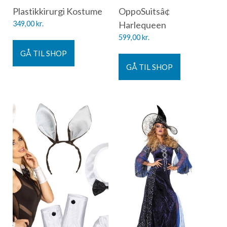
Plastikkirurgi Kostume
OppoSuitsâ¢
349,00
kr.
Harlequeen
599,00
kr.
GÅ TIL SHOP
GÅ TIL SHOP