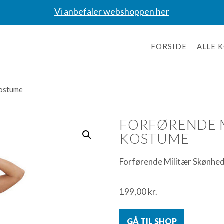
Vi anbefaler webshoppen her
FORSIDE
ALLE 
Kostume
FORFØRENDE 
KOSTUME
Forførende Militær Skønhe
199,00
kr.
GÅ TIL SHOP