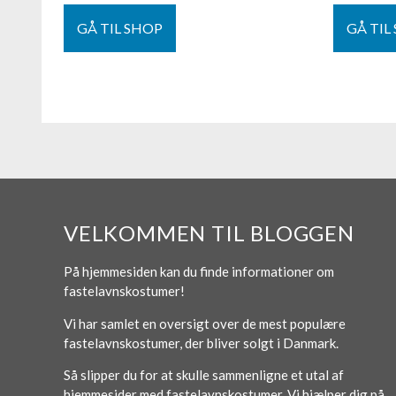
GÅ TIL SHOP
GÅ TIL
VELKOMMEN TIL BLOGGEN
På hjemmesiden kan du finde informationer om
fastelavnskostumer!
Vi har samlet en oversigt over de mest populære
fastelavnskostumer, der bliver solgt i Danmark.
Så slipper du for at skulle sammenligne et utal af
hjemmesider med fastelavnskostumer. Vi hjælper dig på