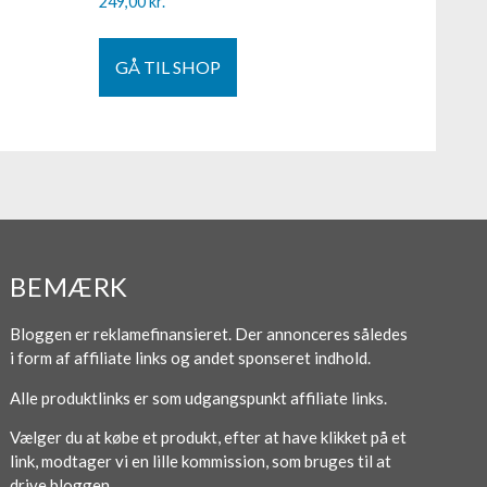
249,00
kr.
GÅ TIL SHOP
BEMÆRK
Bloggen er reklamefinansieret. Der annonceres således
i form af affiliate links og andet sponseret indhold.
Alle produktlinks er som udgangspunkt affiliate links.
Vælger du at købe et produkt, efter at have klikket på et
link, modtager vi en lille kommission, som bruges til at
drive bloggen.