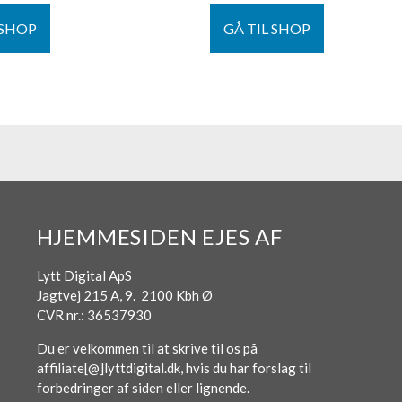
 SHOP
GÅ TIL SHOP
HJEMMESIDEN EJES AF
Lytt Digital ApS
Jagtvej 215 A, 9. 2100 Kbh Ø
CVR nr.: 36537930
Du er velkommen til at skrive til os på
affiliate[@]lyttdigital.dk, hvis du har forslag til
forbedringer af siden eller lignende.