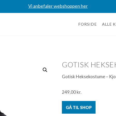
Vi anbefaler webshoppen her
FORSIDE
ALLE 
GOTISK HEKS
Gotisk Heksekostume – Kj
249,00
kr.
GÅ TIL SHOP