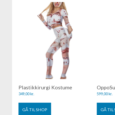
Plastikkirurgi Kostume
OppoSui
349,00
kr.
599,00
kr.
GÅ TIL SHOP
GÅ TIL