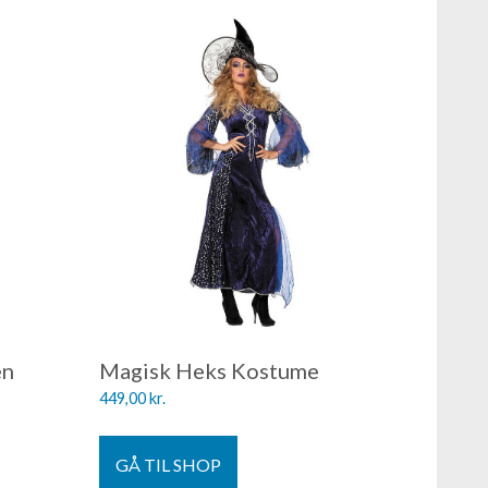
en
Magisk Heks Kostume
449,00
kr.
GÅ TIL SHOP