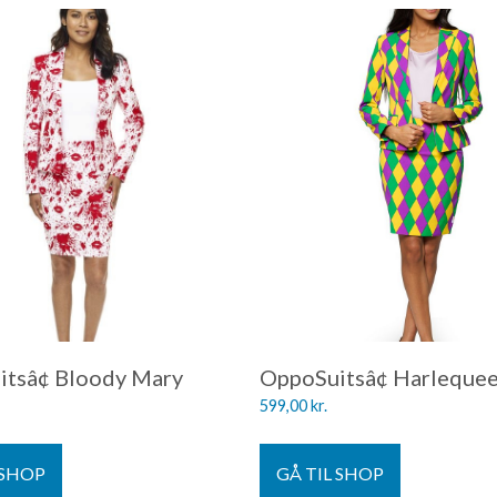
tsâ¢ Bloody Mary
OppoSuitsâ¢ Harleque
599,00
kr.
 SHOP
GÅ TIL SHOP