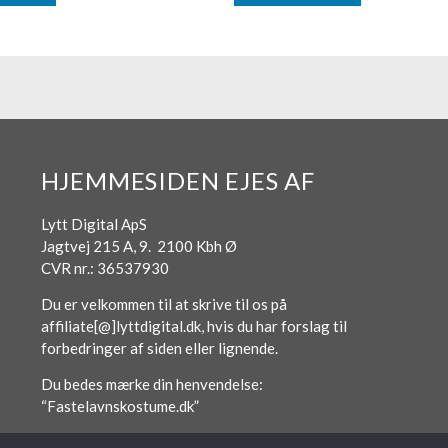
HJEMMESIDEN EJES AF
Lytt Digital ApS
Jagtvej 215 A, 9. 2100 Kbh Ø
CVR nr.: 36537930
Du er velkommen til at skrive til os på
affiliate[@]lyttdigital.dk, hvis du har forslag til
forbedringer af siden eller lignende.
Du bedes mærke din henvendelse:
“Fastelavnskostume.dk”