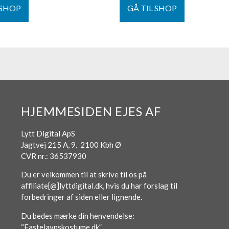
 SHOP
GÅ TIL SHOP
HJEMMESIDEN EJES AF
Lytt Digital ApS
Jagtvej 215 A, 9. 2100 Kbh Ø
CVR nr.: 36537930
Du er velkommen til at skrive til os på
affiliate[@]lyttdigital.dk, hvis du har forslag til
forbedringer af siden eller lignende.
Du bedes mærke din henvendelse:
“Fastelavnskostume.dk”