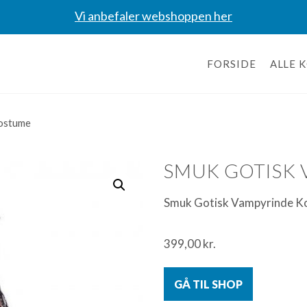
Vi anbefaler webshoppen her
FORSIDE
ALLE 
Kostume
SMUK GOTISK
Smuk Gotisk Vampyrinde K
399,00
kr.
GÅ TIL SHOP